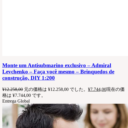
Monte um Antisubmarino exclusivo – Admiral
Levchenko – Faça você mesmo – Brinquedos de
construção, DIY 1:200
¥
12.258,00
元の価格は ¥12.258,00 でした。
¥
7.744,00
現在の価
格は ¥7.744,00 です。
Entrega Global