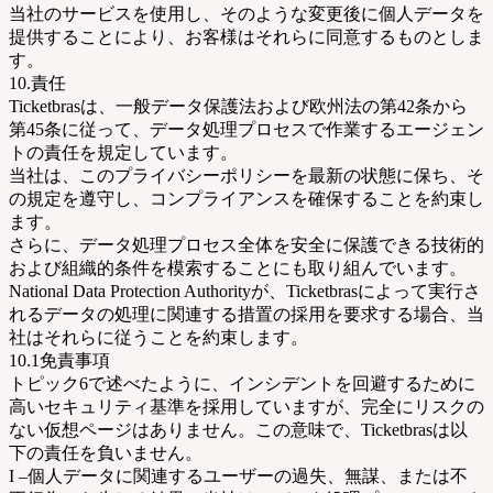
当社のサービスを使用し、そのような変更後に個人データを
提供することにより、お客様はそれらに同意するものとしま
す。
10.責任
Ticketbrasは、一般データ保護法および欧州法の第42条から
第45条に従って、データ処理プロセスで作業するエージェン
トの責任を規定しています。
当社は、このプライバシーポリシーを最新の状態に保ち、そ
の規定を遵守し、コンプライアンスを確保することを約束し
ます。
さらに、データ処理プロセス全体を安全に保護できる技術的
および組織的条件を模索することにも取り組んでいます。
National Data Protection Authorityが、Ticketbrasによって実行さ
れるデータの処理に関連する措置の採用を要求する場合、当
社はそれらに従うことを約束します。
10.1免責事項
トピック6で述べたように、インシデントを回避するために
高いセキュリティ基準を採用していますが、完全にリスクの
ない仮想ページはありません。この意味で、Ticketbrasは以
下の責任を負いません。
I –個人データに関連するユーザーの過失、無謀、または不