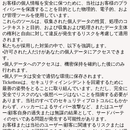
お客様の個人情報を安全に保つために、当社はお客様のプラ
イバシーを保護することを目的とした物理的、電子的、およ
び管理ツールを使用しています。
これらのツールは、収集された個人データの性質、処理のコ
ンテキストと目的、および収集および処理されたデータ主体
の権利と自由に対して違反が発生するリスクを考慮して適用
されます。
私たちが採用した対策の中で、以下を強調します。
•許可された人だけがあなたの個人データにアクセスできま
す。
•個人データへのアクセスは、機密保持を確約した後にのみ
行われます。
•個人データは安全で適切な環境に保存されます。
Ticketbrasは、セキュリティインシデントを回避するために
最善の姿勢をとることに取り組んでいます。ただし、完全に
安全でリスクのない仮想ページはないことを指摘する必要が
あります。当社のすべてのセキュリティプロトコルにもかか
わらず、ハッカーによるサイバー攻撃など、またはユーザ
ー/顧客自身の過失または無謀の結果として、サードパーテ
ィのせいである問題が発生する可能性があります。
お客様または当社のユーザー/顧客に関連するリスクまたは