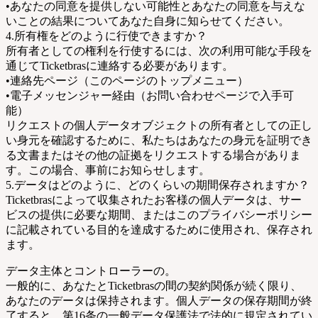
•あなたの同意を提供しない可能性とあなたの同意を与えな
いことの結果についてあなた自身に知らせてください。
4.所有権をどのように行使できますか？
所有者としての権利を行使するには、次の利用可能な手段を
通じてTicketbrasに連絡する必要があります。
•連絡先ページ（このページのトップメニュー）
•電子メッセンジャー経由（お問い合わせページで入手可
能）
リクエストの個人データオブジェクトの所有者としての正し
い身元を確認するために、私たちはあなたの身元を証明でき
る文書またはその他の証拠をリクエストする場合がありま
す。この場合、事前にお知らせします。
5.データはどのように、どのくらいの期間保存されますか？
Ticketbrasによって収集されたお客様の個人データは、サー
ビスの提供に必要な期間、またはこのプライバシーポリシー
に記載されている目的を達成するために使用され、保存され
ます。
データ主体とコントローラーの。
一般的に、あなたとTicketbrasの間の契約関係が続く限り、
あなたのデータは保持されます。個人データの保存期間が終
了すると、第16条の一般データ保護法で法的に規定されてい