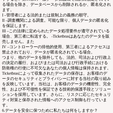
る場合を除き、データベースから削除されるか、匿名化され
ます。
I –管理者による法的または規制上の義務の順守。
II –調査機関による調査。可能な限り、個人データの匿名化
を保証します。
III –この法律に定められたデータ処理要件が遵守されている
場合、第三者に転送する。 -Ticketbrasはあなたのデータを販
売しません。また
IV –コントローラーの排他的使用、第三者によるアクセスは
禁止されており、データが匿名化されている場合。
つまり、他のデータを除外しても、法的、司法および行政上
の決定の履行、および/または司法および行政手続における
防衛権の行使に不可欠なあなたの個人情報は保持されます。
Ticketbrasによって収集されたデータの保存は、お客様のデ
ータのセキュリティとプライバシーに対する当社の取り組み
を反映しています。当社は、お客様のデータの機密性、完全
性、および不可侵性を保証できる技術的保護手段とソリュー
ションを採用しています。さらに、リスクに応じたセキュリ
ティ対策と保存された情報へのアクセス制御も行っていま
す。
6.データを安全に保つために私たちは何をしますか？