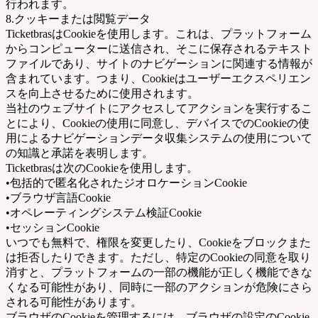
行われます。
8.クッキーまたは閲覧データ
TicketbrasはCookieを使用します。これは、プラットフォーム
からコンピューターに送信され、そこに保存されるテキスト
ファイルであり、サイトのナビゲーションに関連する情報が
含まれています。つまり、Cookieはユーザーエクスペリエン
スを向上させるために使用されます。
当社のウェブサイトにアクセスしてアクションを実行するこ
とにより、Cookieの使用に同意し、デバイスでのCookieの使
用によるナビゲーションデータ収集システムの使用について
の知識と承諾を表明します。
Ticketbrasは次のCookieを使用します。
•包括的で匿名化されたジオロケーションCookie
•ブラウザ言語Cookie
•オペレーティングシステム検証Cookie
•セッションCookie
いつでも無料で、権限を変更したり、Cookieをブロックまた
は拒否したりできます。ただし、特定のCookieの同意を取り
消すと、プラットフォームの一部の機能が正しく機能できな
くなる可能性があり、同時に一部のアクションが危険にさら
される可能性があります。
ブラウザのCookieを管理するには、ブラウザの設定のCookie