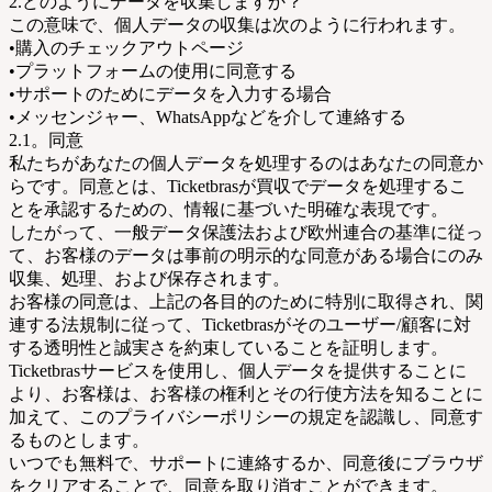
2.どのようにデータを収集しますか？
この意味で、個人データの収集は次のように行われます。
•購入のチェックアウトページ
•プラットフォームの使用に同意する
•サポートのためにデータを入力する場合
•メッセンジャー、WhatsAppなどを介して連絡する
2.1。同意
私たちがあなたの個人データを処理するのはあなたの同意か
らです。同意とは、Ticketbrasが買収でデータを処理するこ
とを承認するための、情報に基づいた明確な表現です。
したがって、一般データ保護法および欧州連合の基準に従っ
て、お客様のデータは事前​​の明示的な同意がある場合にのみ
収集、処理、および保存されます。
お客様の同意は、上記の各目的のために特別に取得され、関
連する法規制に従って、Ticketbrasがそのユーザー/顧客に対
する透明性と誠実さを約束していることを証明します。
Ticketbrasサービスを使用し、個人データを提供することに
より、お客様は、お客様の権利とその行使方法を知ることに
加えて、このプライバシーポリシーの規定を認識し、同意す
るものとします。
いつでも無料で、サポートに連絡するか、同意後にブラウザ
をクリアすることで、同意を取り消すことができます。