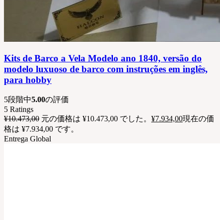
Kits de Barco a Vela Modelo ano 1840, versão do
modelo luxuoso de barco com instruções em inglês,
para hobby
5段階中
5.00
の評価
5
Ratings
¥
10.473,00
元の価格は ¥10.473,00 でした。
¥
7.934,00
現在の価
格は ¥7.934,00 です。
Entrega Global