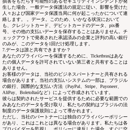
損害をもたらす可能性のあるセキュリティインシデントが発
生した場合、一般データ保護法の規定に従い、影響を受けた
人々および国家データ保護当局に何が起こったかについて連
絡します。 。データ。このため、いかなる状況において
も、クレジットカード、デビットカードのデータ、pix番
号、その他の支払いデータを保存することはありません。チ
ェックアウトで発表された承認済みの企業と評判の高い銀行
のみが、このデータを1回だけ処理します。
7.データは誰と共有できますか？
あなたのプライバシーを保護するために、Ticketbrasはあな
たの個人データを許可されていない第三者と共有することは
ありません。
お客様のデータは、当社のビジネスパートナーと共有される
場合があります。当社の支払いシステムの一部は、ブラジル
の銀行、国際的な支払い方法（PayPal、Stripe、Payoneer、
AliPay、BoletoItaúなど）によって作成されています。
彼らは契約されたサービスを提供するために必要な範囲での
みあなたのデータを受け取り、私たちの契約はブラジルの法
制度のデータ保護規則によって導かれます。
ただし、当社のパートナーには独自のプライバシーポリシー
があり、これはこれとは異なる場合があります。私たちは各
プロバイダーを監視し、ポリシーに違反した場合、すぐに交