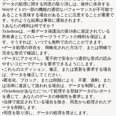
データの処理に関する同意の取り消しは、操作に依存する
Webサイトの一部の機能の適切なパフォーマンスが不可能で
あることを意味する場合があることに注意することが重要で
す。そのような結果は事前に通知されます。
3.あなたの権利は何ですか？
Ticketbrasは、一般データ保護法の第18条に規定されている
所有者としてのユーザー/クライアントの権利を保証しま
す。そうすれば、いつでも無料で次のことができます。
•データ処理の存在を、簡略化された方法で、または明確で
完全な形式で確認します。
•データにアクセスし、電子的で安全かつ適切な形式の読み
やすいコピーでデータを要求できるようにします。
•これらのエディション、修正、または更新を要求する場合
は、データを修正してください。
•匿名化、ブロック、または削除により、不要、過剰、また
は法律に違反して扱われる場合は、データを制限します。
•Ticketbrasがあなたについて処理する登録データのレポート
を通じて、あなたのデータの移植性を要求します。
•法律で規定されている場合を除き、同意から処理されたデ
ータを削除します。
•同意を取り消し、データの処理を禁止します。