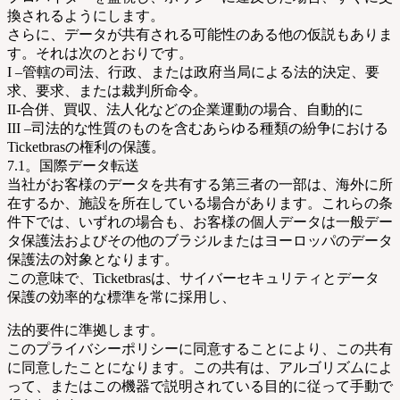
換されるようにします。
さらに、データが共有される可能性のある他の仮説もありま
す。それは次のとおりです。
I –管轄の司法、行政、または政府当局による法的決定、要
求、要求、または裁判所命令。
II-合併、買収、法人化などの企業運動の場合、自動的に
III –司法的な性質のものを含むあらゆる種類の紛争における
Ticketbrasの権利の保護。
7.1。国際データ転送
当社がお客様のデータを共有する第三者の一部は、海外に所
在するか、施設を所在している場合があります。これらの条
件下では、いずれの場合も、お客様の個人データは一般デー
タ保護法およびその他のブラジルまたはヨーロッパのデータ
保護法の対象となります。
この意味で、Ticketbrasは、サイバーセキュリティとデータ
保護の効率的な標準を常に採用し、
法的要件に準拠します。
このプライバシーポリシーに同意することにより、この共有
に同意したことになります。この共有は、アルゴリズムによ
って、またはこの機器で説明されている目的に従って手動で